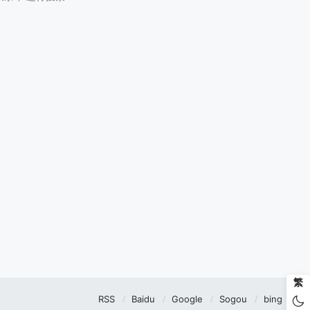
繁
RSS
Baidu
Google
Sogou
bing