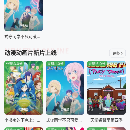
已完结
式守同学不只可爱而已
NEW FILM ONLINE
动漫动画片新片上线
更多
豆瓣:3.0分
豆瓣:1.0分
豆瓣:6.0分
已完结
已完结
已完结
小书痴的下克上：为了成为图书管理员不择手段！第三季
式守同学不只可爱而已
天堂镇警局第四季