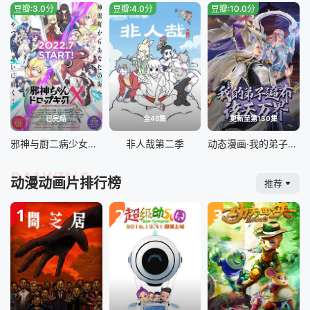
豆瓣:3.0分
豆瓣:4.0分
豆瓣:10.0分
已完结
全48集
更新至第130集
邪神与厨二病少女第三季
非人哉第二季
动态漫画·我的弟子遍布诸天万界
RANKING
动漫动画片排行榜
推荐
1
2
3