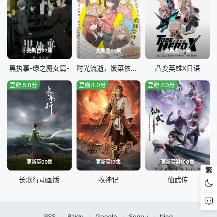
更新至02集
更新至01集
更新至02集
黑执事-绿之魔女篇-
时光流逝，饭菜依旧美味
凸变英雄X日语
豆瓣:5.0分
豆瓣:1.0分
豆瓣:7.0分
更新至09集
更新至17集
更新至第100集
繁
长歌行动画版
牧神记
仙武传
RSS
Baidu
Google
Sogou
bing