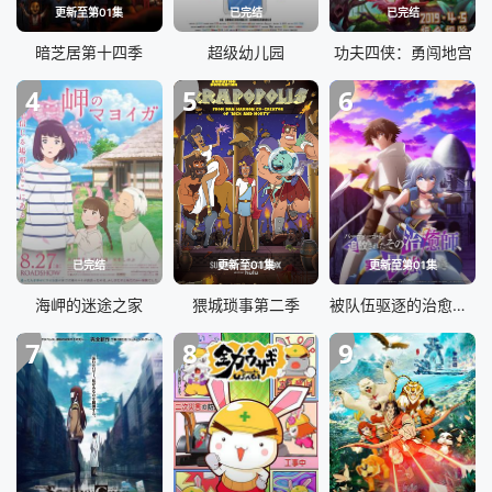
更新至第01集
已完结
已完结
暗芝居第十四季
超级幼儿园
功夫四侠：勇闯地宫
4
5
6
已完结
更新至01集
更新至第01集
海岬的迷途之家
猥城琐事第二季
被队伍驱逐的治愈师，其实是最强的 パーティーから追放されたその治癒師、実は最強につき (2024)
7
8
9