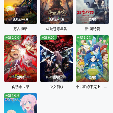
更新至263集
更新至142集
已完结
万古神话
斗破苍穹年番
新·奥特曼
豆瓣:2.0分
豆瓣:6.0分
豆瓣:3.0分
已完结
已完结
已完结
食锈末世录
少女前线
小书痴的下克上：为了成为图书管理员不择手段！第三季
豆瓣:1.0分