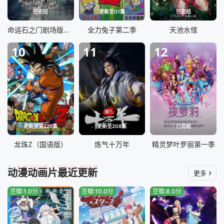
已完结
更新至01集
已完结
命运石之门剧场版：负荷领域的既视感
全力兔子第二季
天池水怪
10
11
12
更新至第226集
更新至208集
已完结
龙珠Z（国语版）
炼气十万年
精灵梦叶罗丽第一季
LATEST UPDATE
动漫动画片最近更新
更多
豆瓣:1.0分
豆瓣:10.0分
豆瓣:8.0分