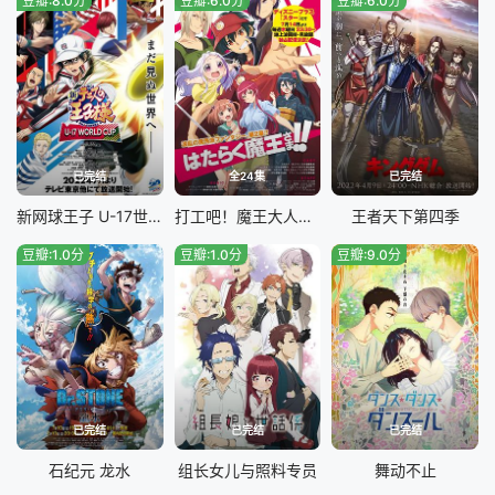
豆瓣:8.0分
豆瓣:6.0分
豆瓣:6.0分
已完结
全24集
已完结
新网球王子 U-17世界杯篇
打工吧！魔王大人第二季
王者天下第四季
豆瓣:1.0分
豆瓣:1.0分
豆瓣:9.0分
已完结
已完结
已完结
石纪元 龙水
组长女儿与照料专员
舞动不止