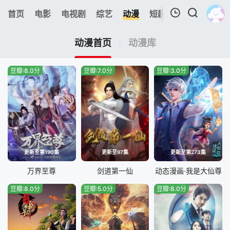
首页
电影
电视剧
综艺
动漫
短剧大全
追剧周表
我的观影记录
动漫首页
动漫库
豆瓣:8.0分
豆瓣:7.0分
豆瓣:3.0分
暂无观看影片的记录
更新至第190集
更新至97集
更新至第273集
万界至尊
剑道第一仙
动态漫画·我是大仙尊
豆瓣:8.0分
豆瓣:5.0分
豆瓣:8.0分