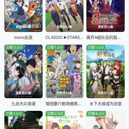
更新至01集
更新至02集
更新至05集
mono女孩
CLASSIC★STARS–古典乐★之星
离开A级队伍的我，和从前的弟子往迷宫深处迈进
豆瓣:3.0分
豆瓣:1.0分
豆瓣:1.0分
更新至02集
更新至02集
更新至02集
九龙大众浪漫
增田康介剧场搞笑漫画日和GB
乡下大叔成为剑圣
豆瓣:1.0分
豆瓣:2.0分
豆瓣:6.0分