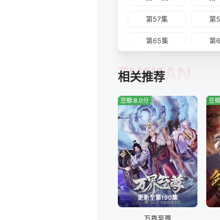
第57集
第
第65集
第
第73集
第
TUIJIAN
相关推荐
豆瓣:8.0分
豆瓣
更新至第190集
万界至尊