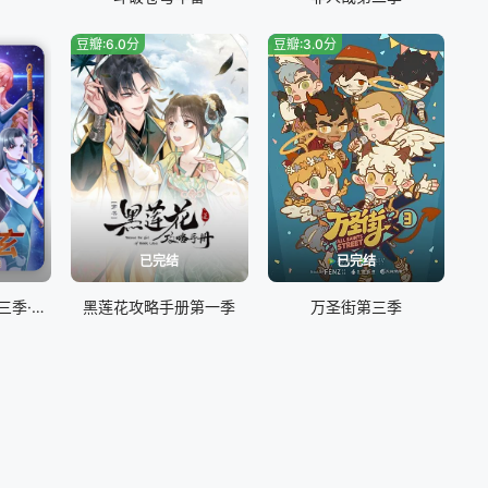
豆瓣:6.0分
豆瓣:3.0分
已完结
已完结
最强仙尊陈北玄第三季·动态漫
黑莲花攻略手册第一季
万圣街第三季