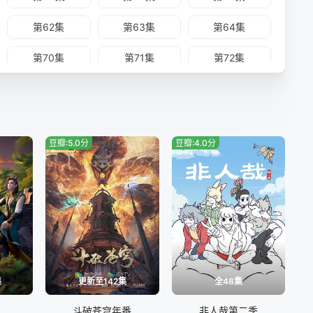
第62集
第63集
第64集
第70集
第71集
第72集
第78集
第79集
第80集
豆瓣:5.0分
豆瓣:4.0分
集
更新至142集
全48集
斗破苍穹年番
非人哉第二季