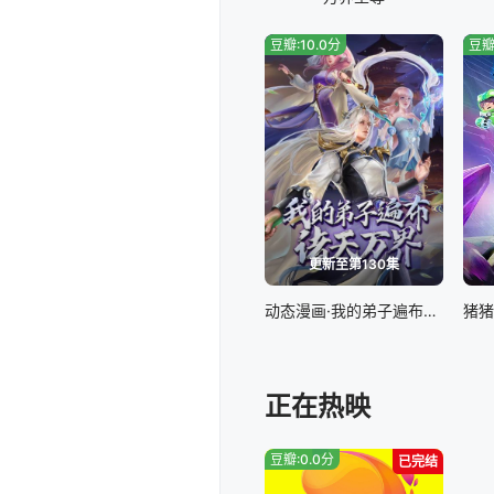
豆瓣:10.0分
豆瓣
更新至第130集
动态漫画·我的弟子遍布诸天万界
正在热映
豆瓣:0.0分
已完结