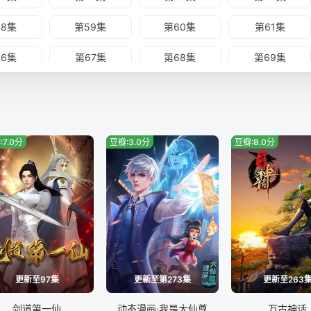
58集
第59集
第60集
第61集
66集
第67集
第68集
第69集
74集
第75集
第76集
第77集
:7.0分
豆瓣:3.0分
豆瓣:8.0分
更新至97集
更新至第273集
更新至263
剑道第一仙
动态漫画·我是大仙尊
万古神话