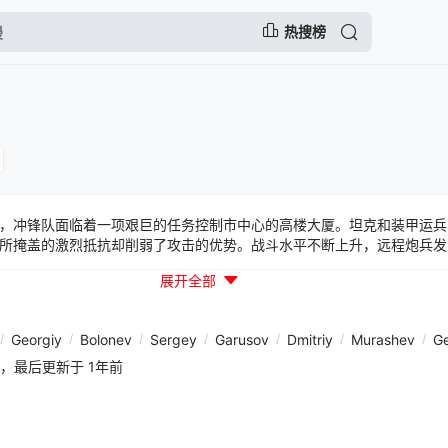
热搜榜
，冲锋队面临着一项艰巨的任务控制市中心的高楼大厦。坦克和装甲运兵
所掩盖的激烈抵抗却削弱了攻击的优势。战斗水平不断上升，远程炮兵发
越来越少的人在靶场，当敌人决定摧毁高楼大厦时，任务似乎根本不可能
展开全部
/
Georgiy
/
Bolonev
/
Sergey
/
Garusov
/
Dmitriy
/
Murashev
/
Ge
3:13，最后更新于 1年前