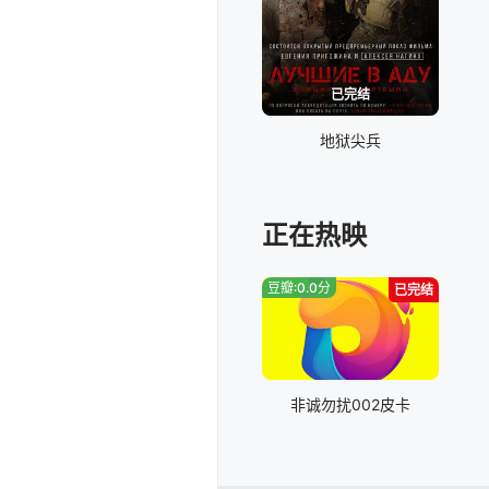
已完结
地狱尖兵
正在热映
豆瓣:0.0分
已完结
非诚勿扰002皮卡