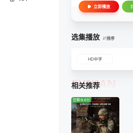
立即播放
选集播放
排序
HD中字
TUIJIAN
相关推荐
豆瓣:9.0分