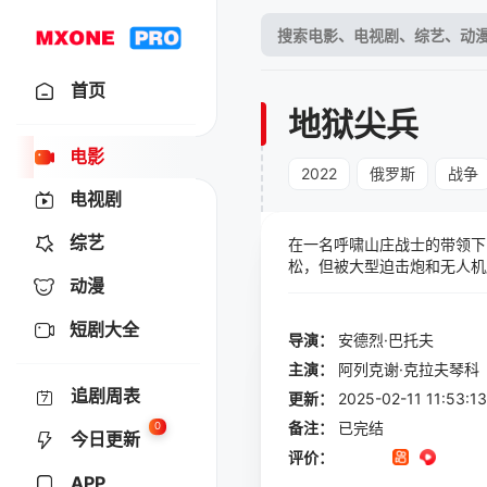
首页
地狱尖兵
电影
2022
俄罗斯
战争
电视剧
综艺
在一名呼啸山庄战士的带领下
松，但被大型迫击炮和无人机
动漫
任务一步一步地解决了。除了
短剧大全
导演：
安德烈·巴托夫
主演：
阿列克谢·克拉夫琴科
追剧周表
更新：
2025-02-11 11:5
备注：
已完结
0
今日更新
评价：
APP