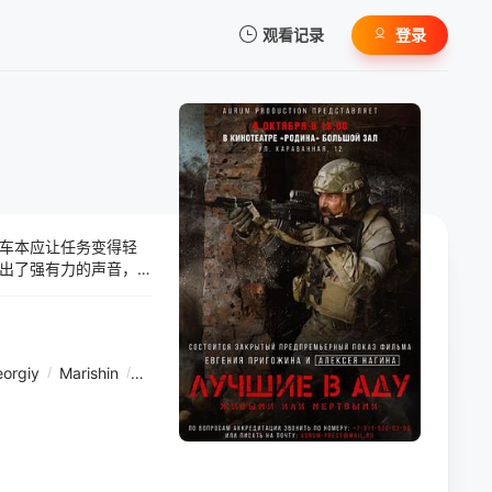
观看记录
登录
我的观影记录
车本应让任务变得轻
暂无观看影片的记录
出了强有力的声音，
完成。
orgiy
/
Marishin
/
Anton
/
Bagmet
/
Sergey
/
Bespalov
/
Aleksan