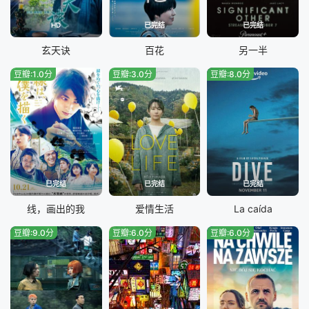
HD
已完结
已完结
玄天诀
百花
另一半
豆瓣:1.0分
豆瓣:3.0分
豆瓣:8.0分
已完结
已完结
已完结
线，画出的我
爱情生活
La caída
豆瓣:9.0分
豆瓣:6.0分
豆瓣:6.0分