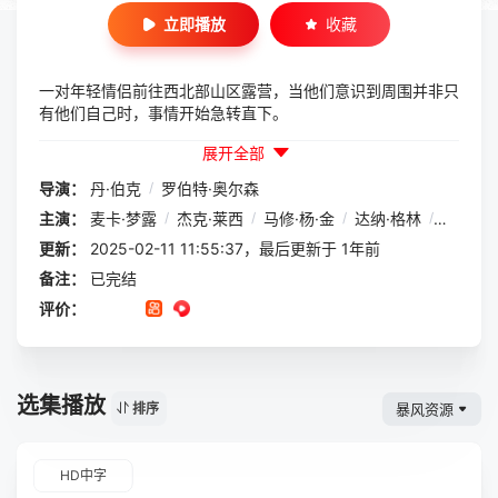
立即播放
收藏
一对年轻情侣前往西北部山区露营，当他们意识到周围并非只
有他们自己时，事情开始急转直下。
展开全部
导演：
丹·伯克
/
罗伯特·奥尔森
主演：
麦卡·梦露
/
杰克·莱西
/
马修·杨·金
/
达纳·格林
/
Loudon
更新：
2025-02-11 11:55:37，最后更新于 1年前
备注：
已完结
评价：
选集播放
暴风资源
排序
HD中字