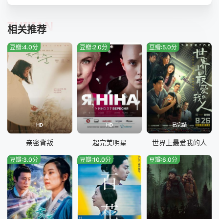
TUIJIAN
相关推荐
豆瓣:4.0分
豆瓣:2.0分
豆瓣:5.0分
HD
HD
已完结
亲密背叛
超完美明星
世界上最爱我的人
豆瓣:3.0分
豆瓣:10.0分
豆瓣:6.0分