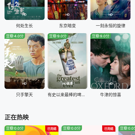
HD
HD
HD
何处生长
东京暗变
一刻永恒的旋律
豆瓣:4.0分
豆瓣:9.0分
豆瓣:9.0分
HD
HD高清
HD
只手擎天
有史以来最棒的啤酒运送（2022）
牛津的惊喜
正在热映
豆瓣:0.0分
豆瓣:0.0分
豆瓣:0.
已完结
已完结