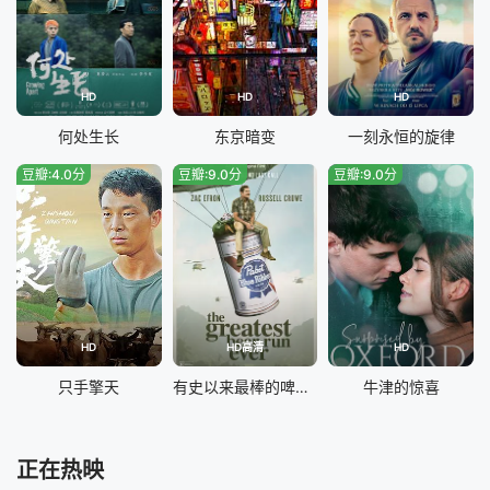
HD
HD
HD
何处生长
东京暗变
一刻永恒的旋律
豆瓣:4.0分
豆瓣:9.0分
豆瓣:9.0分
HD
HD高清
HD
只手擎天
有史以来最棒的啤酒运送（2022）
牛津的惊喜
正在热映