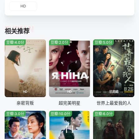
HD
TUIJIAN
相关推荐
豆瓣:4.0分
豆瓣:2.0分
豆瓣:5.0分
HD
HD
已完结
亲密背叛
超完美明星
世界上最爱我的人
豆瓣:3.0分
豆瓣:10.0分
豆瓣:6.0分