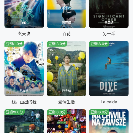
HD
已完结
已完结
玄天诀
百花
另一半
豆瓣:1.0分
豆瓣:3.0分
豆瓣:8.0分
已完结
已完结
已完结
线，画出的我
爱情生活
La caída
豆瓣:9.0分
豆瓣:6.0分
豆瓣:6.0分